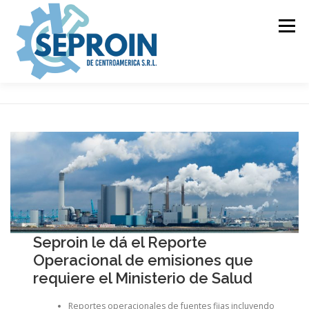
Skip
to
Menu
content
INICIO
EMPRESA
GAS LP
CALDERAS
REGENCIAS
PRODUCTOS
CAMPOS DE ACCIÓN
BLOG
Seproin le dá el Reporte
Operacional de emisiones que
requiere el Ministerio de Salud
Reportes operacionales de fuentes fijas incluyendo