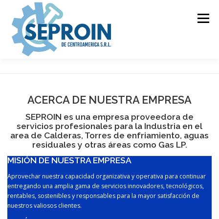
Skip
to
Menu
content
INICIO
EMPRESA
GAS LP
CALDERAS
ACERCA DE NUESTRA EMPRESA
REGENCIAS
PRODUCTOS
CAMPOS DE ACCIÓN
SEPROIN es una empresa proveedora de
servicios profesionales para la Industria en el
area de Calderas, Torres de enfriamiento, aguas
residuales y otras áreas como Gas LP.
BLOG
MISIÓN DE NUESTRA EMPRESA
Aprovechar nuestra capacidad organizativa y operativa para continuar
entregando una amplia gama de servicios innovadores, tecnológicos,
rentables, sostenibles y responsables para la mayor satisfacción de
nuestros valiosos clientes.